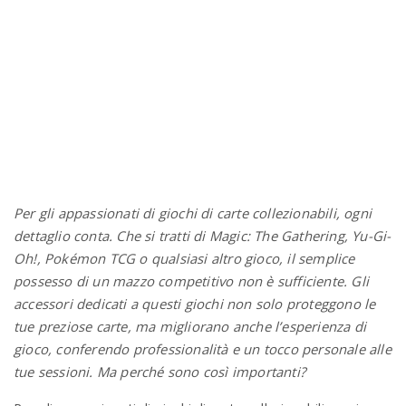
n
Per gli appassionati di giochi di carte collezionabili, ogni
dettaglio conta. Che si tratti di Magic: The Gathering, Yu-Gi-
Oh!, Pokémon TCG o qualsiasi altro gioco, il semplice
possesso di un mazzo competitivo non è sufficiente. Gli
accessori dedicati a questi giochi non solo proteggono le
tue preziose carte, ma migliorano anche l’esperienza di
gioco, conferendo professionalità e un tocco personale alle
tue sessioni. Ma perché sono così importanti?