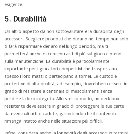
esigenze.
5. Durabilità
Un altro aspetto da non sottovalutare è la durabilità degli
accessori. Scegliere prodotti che durano nel tempo non solo
ti farà risparmiare denaro nel lungo periodo, ma ti
permetterà anche di concentrarti di più sul gioco e meno
sulla manutenzione. La durabilità è particolarmente
importante per i giocatori competitivi che trasportano
spesso i loro mazzi o partecipano a tornei. Le custodie
protettive di alta qualità, ad esempio, dovrebbero essere in
grado di resistere a centinaia di mescolamenti senza
perdere la loro integrità. Allo stesso modo, un deck box
resistente deve essere in grado di proteggere le tue carte
da eventuali urti o cadute, garantendo che il contenuto
rimanga intatto anche nelle situazioni più difficili.
Infine, considera anche la longevità degli accessori in termini