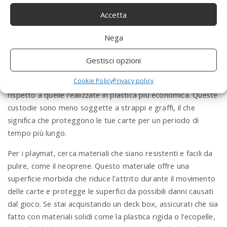
Accetta
Il primo fattore da considerare è la qualità del materiale
degli accessori. Che si tratti di custodie protettive, deck box,
Nega
playmat o album, la qualità del materiale è fondamentale
per garantire che le tue carte siano adeguatamente
Gestisci opzioni
protette. Ad esempio, le custodie in polipropilene, spesso
Cookie Policy
Privacy policy
considerate tra le migliori, offrono una resistenza superiore
rispetto a quelle realizzate in plastica più economica. Queste
custodie sono meno soggette a strappi e graffi, il che
significa che proteggono le tue carte per un periodo di
tempo più lungo.
Per i playmat, cerca materiali che siano resistenti e facili da
pulire, come il neoprene. Questo materiale offre una
superficie morbida che riduce l’attrito durante il movimento
delle carte e protegge le superfici da possibili danni causati
dal gioco. Se stai acquistando un deck box, assicurati che sia
fatto con materiali solidi come la plastica rigida o l’ecopelle,