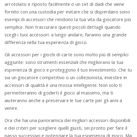
arrotolato e riposto facilmente o un set di dadi che viene
fornito con una custodia per evitare che si disperdano sono
esempi di accessori che rendono la tua vita da giocatore più
semplice. Non trascurare questi piccoli dettagli quando
scegli i tuoi accessori: a lungo andare, faranno una grande
differenza nella tua esperienza di gioco.
Gli accessori per i giochi di carte sono molto più di semplici
aggiunte: sono strumenti essenziali che migliorano la tua
esperienza di gioco e proteggono il tuo investimento. Che tu
sia un giocatore competitivo o un collezionista, investire in
accessori di qualità è una mossa intelligente. Non solo ti
permetteranno di goderti il gioco al massimo, ma ti
aiuteranno anche a preservare le tue carte per gli anni a
venire.
Ora che hai una panoramica dei migliori accessori disponibili
e dei criteri per scegliere quelli giusti, sei pronto per fare il
passo successivo e potenziare la tua esperienza di gioco. Ma