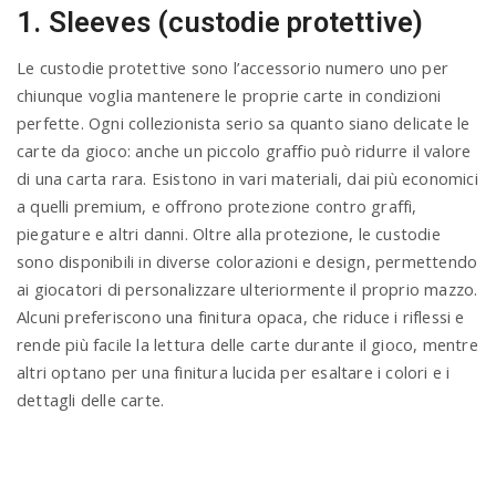
1. Sleeves (custodie protettive)
Le custodie protettive sono l’accessorio numero uno per
chiunque voglia mantenere le proprie carte in condizioni
perfette. Ogni collezionista serio sa quanto siano delicate le
carte da gioco: anche un piccolo graffio può ridurre il valore
di una carta rara. Esistono in vari materiali, dai più economici
a quelli premium, e offrono protezione contro graffi,
piegature e altri danni. Oltre alla protezione, le custodie
sono disponibili in diverse colorazioni e design, permettendo
ai giocatori di personalizzare ulteriormente il proprio mazzo.
Alcuni preferiscono una finitura opaca, che riduce i riflessi e
rende più facile la lettura delle carte durante il gioco, mentre
altri optano per una finitura lucida per esaltare i colori e i
dettagli delle carte.