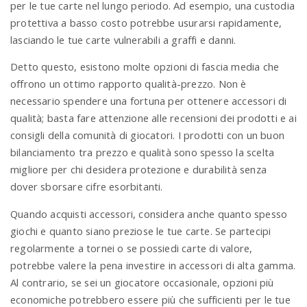
per le tue carte nel lungo periodo. Ad esempio, una custodia
protettiva a basso costo potrebbe usurarsi rapidamente,
lasciando le tue carte vulnerabili a graffi e danni.
Detto questo, esistono molte opzioni di fascia media che
offrono un ottimo rapporto qualità-prezzo. Non è
necessario spendere una fortuna per ottenere accessori di
qualità; basta fare attenzione alle recensioni dei prodotti e ai
consigli della comunità di giocatori. I prodotti con un buon
bilanciamento tra prezzo e qualità sono spesso la scelta
migliore per chi desidera protezione e durabilità senza
dover sborsare cifre esorbitanti.
Quando acquisti accessori, considera anche quanto spesso
giochi e quanto siano preziose le tue carte. Se partecipi
regolarmente a tornei o se possiedi carte di valore,
potrebbe valere la pena investire in accessori di alta gamma.
Al contrario, se sei un giocatore occasionale, opzioni più
economiche potrebbero essere più che sufficienti per le tue