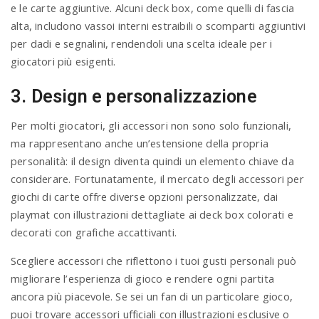
e le carte aggiuntive. Alcuni deck box, come quelli di fascia
alta, includono vassoi interni estraibili o scomparti aggiuntivi
per dadi e segnalini, rendendoli una scelta ideale per i
giocatori più esigenti.
3. Design e personalizzazione
Per molti giocatori, gli accessori non sono solo funzionali,
ma rappresentano anche un’estensione della propria
personalità: il design diventa quindi un elemento chiave da
considerare. Fortunatamente, il mercato degli accessori per
giochi di carte offre diverse opzioni personalizzate, dai
playmat con illustrazioni dettagliate ai deck box colorati e
decorati con grafiche accattivanti.
Scegliere accessori che riflettono i tuoi gusti personali può
migliorare l’esperienza di gioco e rendere ogni partita
ancora più piacevole. Se sei un fan di un particolare gioco,
puoi trovare accessori ufficiali con illustrazioni esclusive o