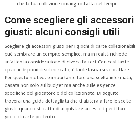
che la tua collezione rimanga intatta nel tempo.
Come scegliere gli accessori
giusti: alcuni consigli utili
Scegliere gli accessori giusti per i giochi di carte collezionabili
può sembrare un compito semplice, ma in realtà richiede
un’attenta considerazione di diversi fattori. Con così tante
opzioni disponibili sul mercato, è facile lasciarsi sopraffare.
Per questo motivo, è importante fare una scelta informata,
basata non solo sul budget ma anche sulle esigenze
specifiche del giocatore e del collezionista. Di seguito
troverai una guida dettagliata che ti aiuterà a fare le scelte
giuste quando si tratta di acquistare accessori per il tuo
gioco di carte preferito.