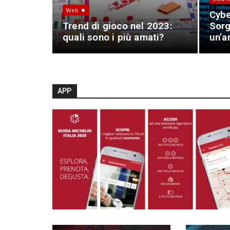
Web
Cybe
Trend di gioco nel 2023:
Sorg
quali sono i più amati?
un’a
APP