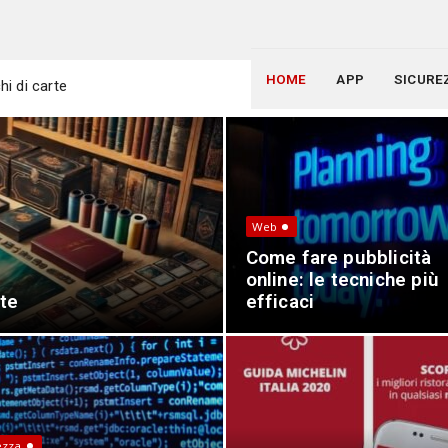
HOME
APP
SICURE
le tecniche più efficaci
 per i giochi di carte
Web
Come fare pubblicità
online: le tecniche più
rte
efficaci
ezza