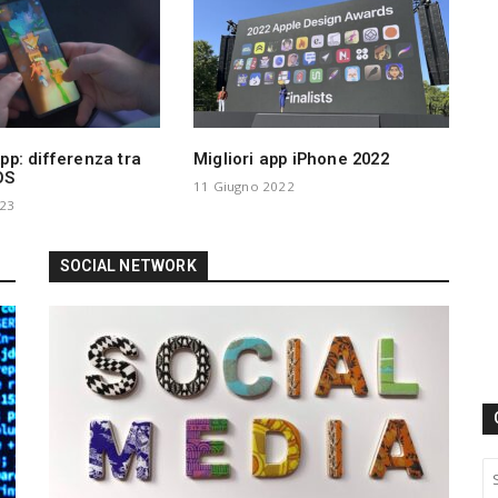
pp: differenza tra
Migliori app iPhone 2022
OS
11 Giugno 2022
23
SOCIAL NETWORK
S
e