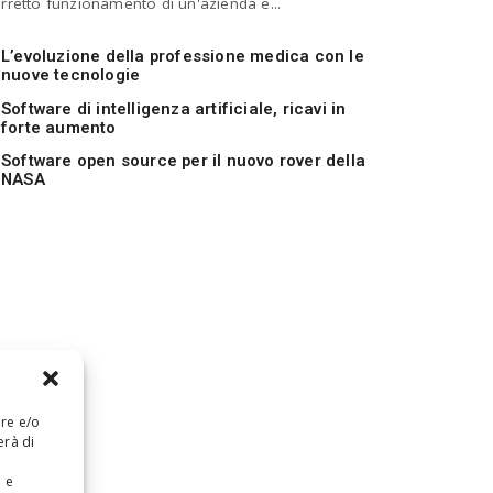
rretto funzionamento di un'azienda e...
L’evoluzione della professione medica con le
nuove tecnologie
Software di intelligenza artificiale, ricavi in
forte aumento
Software open source per il nuovo rover della
NASA
are e/o
erà di
e e