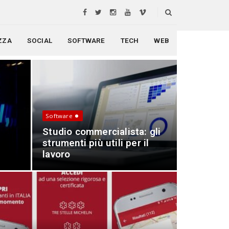
S
e
a
r
ZZA
SOCIAL
SOFTWARE
TECH
WEB
Studio commercia
c
h
Software
Studio commercialista: gli
strumenti più utili per il
lavoro