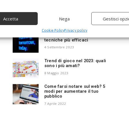
Per gli appassionati di giochi di carte collezionabili,
e
ogni dettaglio conta. Che si tratti di Magic: The
Gathering, Yu-Gi-Oh!, Pokémon TCG o qualsiasi altro
Accetta
Nega
Gestisci opzi
gioco, il semplice possesso di un...
Cookie Policy
Privacy policy
Come fare pubblicità online: le
tecniche più efficaci
4 Settembre 2023
Trend di gioco nel 2023: quali
sono i più amati?
8 Maggio 2023
Come farsi notare sul web? 5
modi per aumentare il tuo
pubblico
7 Aprile 2022