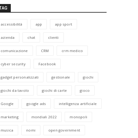
TAG
accessibilità
app
app sport
azienda
chat
clienti
comunicazione
CRM
crm medico
cyber security
Facebook
gadget personalizzati
gestionale
giochi
giochi da tavolo
giochi di carte
gioco
Google
google ads
intelligenza artificiale
marketing
mondiali 2022
monopoli
musica
nomi
open government