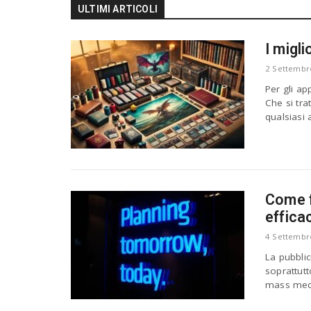
ULTIMI ARTICOLI
I migli
2 Settembr
Per gli ap
Che si tra
qualsiasi 
Come f
effica
4 Settembr
La pubblic
soprattutt
mass media