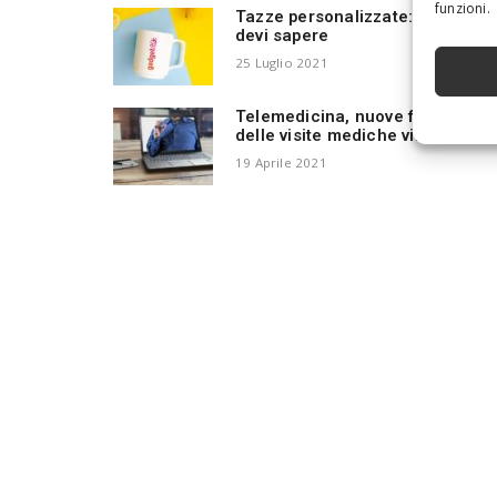
funzioni.
Tazze personalizzate: quello ch
devi sapere
25 Luglio 2021
Telemedicina, nuove frontiere
delle visite mediche virtuali
19 Aprile 2021