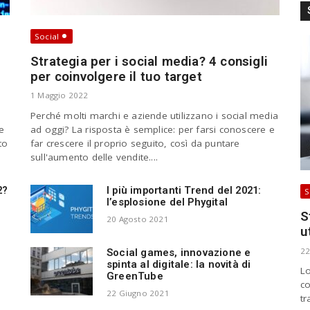
a
r
c
Social
h
Strategia per i social media? 4 consigli
a
per coinvolgere il tuo target
n
d
1 Maggio 2022
h
Perché molti marchi e aziende utilizzano i social media
i
ce
ad oggi? La risposta è semplice: per farsi conoscere e
t
to
far crescere il proprio seguito, così da puntare
e
sull'aumento delle vendite....
n
t
e
2?
I più importanti Trend del 2021:
S
l’esplosione del Phygital
r
S
.
20 Agosto 2021
u
.
.
22
Social games, innovazione e
spinta al digitale: la novità di
Lo
GreenTube
co
22 Giugno 2021
tr