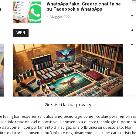
co
WhatsApp fake: Creare chat false
a
su Facebook e WhatsApp
4 Maggio 2021
WEB
Gestisci la tua privacy
Web
re le migliori esperienze, utilizziamo tecnologie come i cookie per memorizz
alle informazioni del dispositivo. Il consenso a queste tecnologie ci permett
I migliori accessori per i giochi di carte
 dati come il comportamento di navigazione o ID unici su questo sito. Non
2 Settembre 2024
ire o ritirare il consenso può influire negativamente su alcune caratteristich