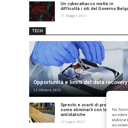
Un cyberattacco mette in
difficoltà i siti del Governo Belg
11 Maggio 2021
TECH
Opportunità e limiti del data recovery
12 Ottobre 2022
Sprechi e scarti di produzione:
come eliminarli con le barre
Per forni
antistatiche
accedere 
elaborare
12 Luglio 2022
acconsent