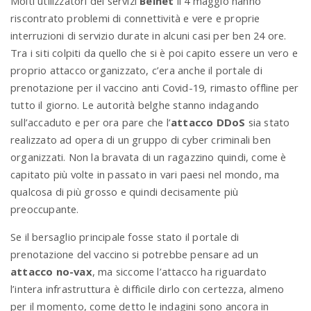
Molti utilizzatori dei servizi
Belnet
il 4 maggio hanno
riscontrato problemi di connettività e vere e proprie
interruzioni di servizio durate in alcuni casi per ben 24 ore.
Tra i siti colpiti da quello che si è poi capito essere un vero e
proprio attacco organizzato, c’era anche il portale di
prenotazione per il vaccino anti Covid-19, rimasto offline per
tutto il giorno. Le autorità belghe stanno indagando
sull’accaduto e per ora pare che l’
attacco DDoS
sia stato
realizzato ad opera di un gruppo di cyber criminali ben
organizzati. Non la bravata di un ragazzino quindi, come è
capitato più volte in passato in vari paesi nel mondo, ma
qualcosa di più grosso e quindi decisamente più
preoccupante.
Se il bersaglio principale fosse stato il portale di
prenotazione del vaccino si potrebbe pensare ad un
attacco no-vax
, ma siccome l’attacco ha riguardato
l’intera infrastruttura è difficile dirlo con certezza, almeno
per il momento, come detto le indagini sono ancora in