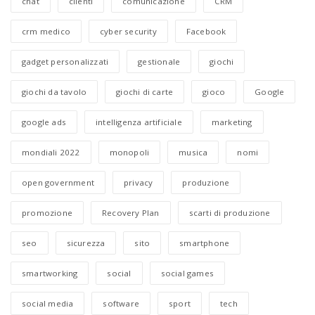
chat
clienti
comunicazione
CRM
crm medico
cyber security
Facebook
gadget personalizzati
gestionale
giochi
giochi da tavolo
giochi di carte
gioco
Google
google ads
intelligenza artificiale
marketing
mondiali 2022
monopoli
musica
nomi
open government
privacy
produzione
promozione
Recovery Plan
scarti di produzione
seo
sicurezza
sito
smartphone
smartworking
social
social games
social media
software
sport
tech