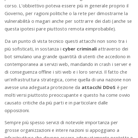
corso. L’obbiettivo poteva essere più in generale proprio il
Governo, per ragioni politiche o la rete per dimostrarne la
vulnerabilità o magari anche per sottrarre dei dati (anche se
questa ipotesi pare piuttosto remota eimprobabile).
Da un punto di vista tecnico questi attacchi non sono tra i
più sofisticati, in sostanza i
cyber criminali
attraverso dei
bot simulano una grande quantità di utenti che accedono in
contemporanea ai servizi web, mandando in crash i server e
di conseguenza offline i siti web e i loro servizi. Il fatto che
un’infrastruttura strategica, come quella di una nazione non
avesse una adeguata protezione da
attacchi DDoS
è per
molti versi piuttosto preoccupante e questo ha come ovvio
causato critiche da più parti e in particolare dalle
opposizioni.
Sempre più spesso servizi di notevole importanza per
grosse organizzazioni e intere nazioni si appoggiano a
infrastrutture che devono essere adeguatamente protette e