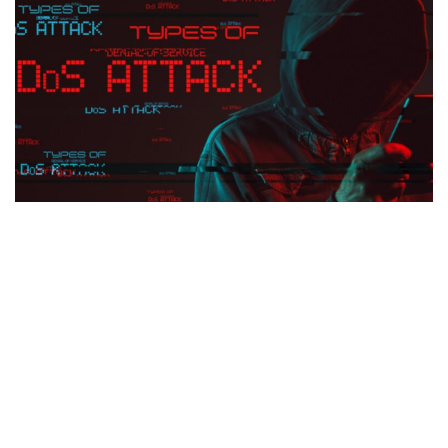
a
v
i
g
a
t
i
o