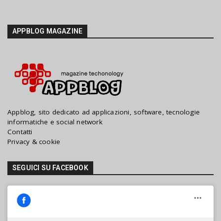
a
n
d
APPBLOG MAGAZINE
h
i
t
e
n
t
e
r
Appblog, sito dedicato ad applicazioni, software, tecnologie
.
informatiche e social network
.
Contatti
.
Privacy & cookie
SEGUICI SU FACEBOOK